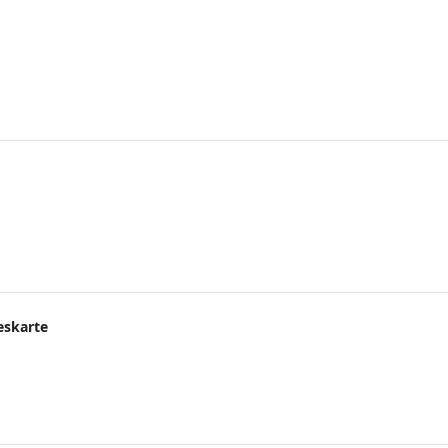
eskarte