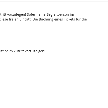
ritt vorzulegen! Sofern eine Begleitperson im
ese freien Eintritt. Die Buchung eines Tickets für die
st beim Zutritt vorzuzeigen!