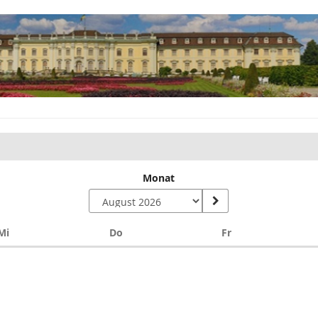
Monat
Mittwoch
Donnerstag
Freitag
Mi
Do
Fr