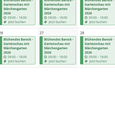
Blühendes Barock -
Blühendes Barock -
Blühendes Barock -
Gartenschau mit
Gartenschau mit
Gartenschau mit
Märchengarten
Märchengarten
Märchengarten
2026
2026
2026
b
b
b
09:00
–
18:00
09:00
–
18:00
09:00
–
18:00
i
i
i
Jetzt buchen
Jetzt buchen
Jetzt buchen
s
s
s
26
27
28
Blühendes Barock -
Blühendes Barock -
Blühendes Barock -
Gartenschau mit
Gartenschau mit
Gartenschau mit
Märchengarten
Märchengarten
Märchengarten
2026
2026
2026
b
b
b
09:00
–
18:00
09:00
–
18:00
09:00
–
18:00
i
i
i
Jetzt buchen
Jetzt buchen
Jetzt buchen
s
s
s