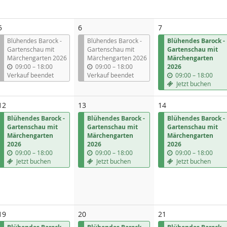
5
6
7
Blühendes Barock -
Blühendes Barock -
Blühendes Barock -
Gartenschau mit
Gartenschau mit
Gartenschau mit
Märchengarten 2026
Märchengarten 2026
Märchengarten
b
b
09:00
–
18:00
09:00
–
18:00
2026
i
i
b
Verkauf beendet
Verkauf beendet
09:00
–
18:00
s
s
i
Jetzt buchen
s
12
13
14
Blühendes Barock -
Blühendes Barock -
Blühendes Barock -
Gartenschau mit
Gartenschau mit
Gartenschau mit
Märchengarten
Märchengarten
Märchengarten
2026
2026
2026
b
b
b
09:00
–
18:00
09:00
–
18:00
09:00
–
18:00
i
i
i
Jetzt buchen
Jetzt buchen
Jetzt buchen
s
s
s
19
20
21