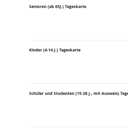
Senioren (ab 65J.) Tageskarte
Kinder (4-14 J.) Tageskarte
Schüler und Studenten (15-28 J., mit Ausweis) Tag