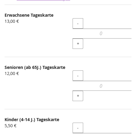
Produkte
Erwachsene Tageskarte
Unkategorisierte
13,00 €
Menge
-
Produkte
+
Senioren (ab 65J.) Tageskarte
12,00 €
Menge
-
+
Kinder (4-14 J.) Tageskarte
5,50 €
Menge
-