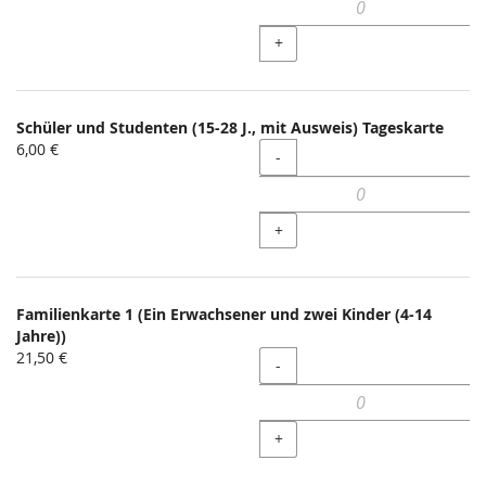
+
Schüler und Studenten (15-28 J., mit Ausweis) Tageskarte
6,00 €
Menge
-
+
Familienkarte 1 (Ein Erwachsener und zwei Kinder (4-14
Jahre))
21,50 €
Menge
-
+