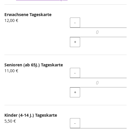
Produkte
Erwachsene Tageskarte
Unkategorisierte
12,00 €
Menge
-
Produkte
+
Senioren (ab 65J.) Tageskarte
11,00 €
Menge
-
+
Kinder (4-14 J.) Tageskarte
5,50 €
Menge
-