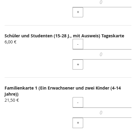
+
Schüler und Studenten (15-28 J., mit Ausweis) Tageskarte
6,00 €
Menge
-
+
Familienkarte 1 (Ein Erwachsener und zwei Kinder (4-14
Jahre))
21,50 €
Menge
-
+