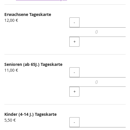
Produkte
Erwachsene Tageskarte
Unkategorisierte
12,00 €
Menge
-
Produkte
+
Senioren (ab 65J.) Tageskarte
11,00 €
Menge
-
+
Kinder (4-14 J.) Tageskarte
5,50 €
Menge
-