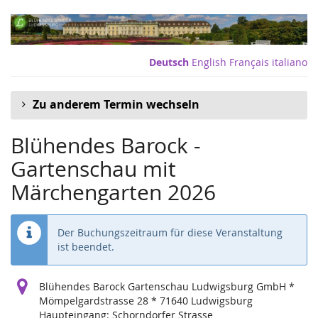
Zum
Haupt-
Inhalt
springen
Deutsch
English
Français
italiano
Zu anderem Termin wechseln
Blühendes Barock -
Gartenschau mit
Märchengarten 2026
Der Buchungszeitraum für diese Veranstaltung
ist beendet.
Blühendes Barock Gartenschau Ludwigsburg GmbH *
Mömpelgardstrasse 28 * 71640 Ludwigsburg
Haupteingang: Schorndorfer Strasse