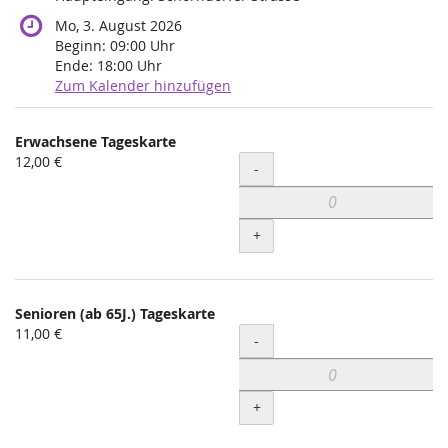
Mo, 3. August 2026
Beginn:
09:00
Uhr
Ende:
18:00
Uhr
Zum Kalender hinzufügen
Produkte
Erwachsene Tageskarte
Unkategorisierte
12,00 €
Menge
-
Produkte
+
Senioren (ab 65J.) Tageskarte
11,00 €
Menge
-
+