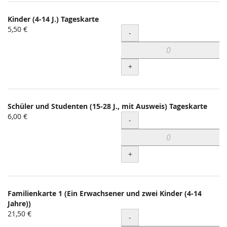
Kinder (4-14 J.) Tageskarte
5,50 €
Menge
-
+
Schüler und Studenten (15-28 J., mit Ausweis) Tageskarte
6,00 €
Menge
-
+
Familienkarte 1 (Ein Erwachsener und zwei Kinder (4-14
Jahre))
21,50 €
Menge
-