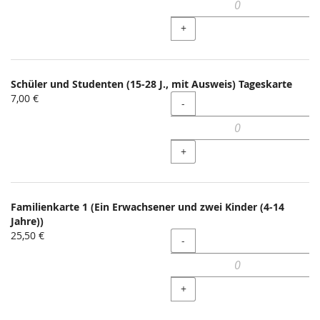
+
Schüler und Studenten (15-28 J., mit Ausweis) Tageskarte
7,00 €
Menge
-
+
Familienkarte 1 (Ein Erwachsener und zwei Kinder (4-14
Jahre))
25,50 €
Menge
-
+