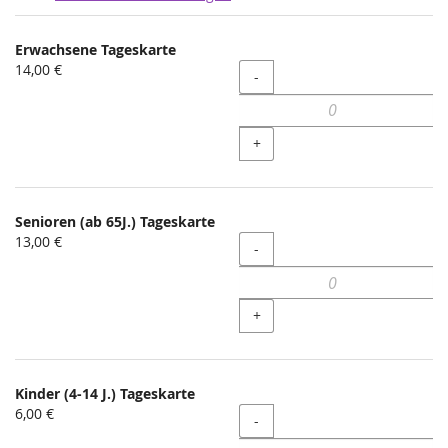
Produkte
Erwachsene Tageskarte
Unkategorisierte
14,00 €
Menge
-
Produkte
+
Senioren (ab 65J.) Tageskarte
13,00 €
Menge
-
+
Kinder (4-14 J.) Tageskarte
6,00 €
Menge
-