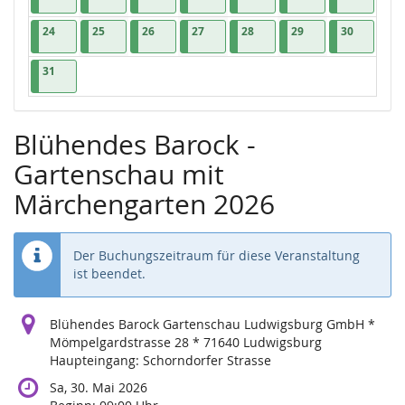
24.08.2026
1 Veranstaltung
25.08.2026
1 Veranstaltung
26.08.2026
1 Veranstaltung
27.08.2026
1 Veranstaltung
28.08.2026
1 Veranstaltung
29.08.2026
1 Veranstaltung
30.08.202
1 Veranst
24
25
26
27
28
29
30
31.08.2026
1 Veranstaltung
31
Blühendes Barock -
Gartenschau mit
Märchengarten 2026
Der Buchungszeitraum für diese Veranstaltung
ist beendet.
Blühendes Barock Gartenschau Ludwigsburg GmbH *
Mömpelgardstrasse 28 * 71640 Ludwigsburg
Haupteingang: Schorndorfer Strasse
Sa, 30. Mai 2026