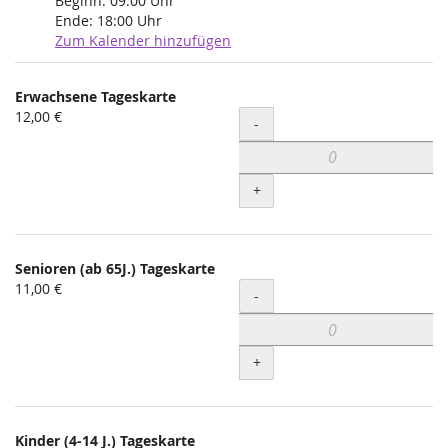
Beginn:
09:00
Uhr
Ende:
18:00
Uhr
Zum Kalender hinzufügen
Produkte
Erwachsene Tageskarte
Unkategorisierte
12,00 €
Menge
-
Produkte
+
Senioren (ab 65J.) Tageskarte
11,00 €
Menge
-
+
Kinder (4-14 J.) Tageskarte