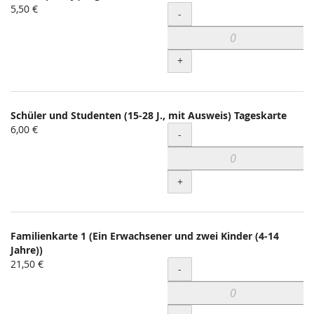
5,50 €
Menge
-
+
Schüler und Studenten (15-28 J., mit Ausweis) Tageskarte
6,00 €
Menge
-
+
Familienkarte 1 (Ein Erwachsener und zwei Kinder (4-14
Jahre))
21,50 €
Menge
-