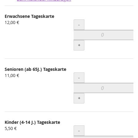
Produkte
Erwachsene Tageskarte
Unkategorisierte
12,00 €
Menge
-
Produkte
+
Senioren (ab 65J.) Tageskarte
11,00 €
Menge
-
+
Kinder (4-14 J.) Tageskarte
5,50 €
Menge
-