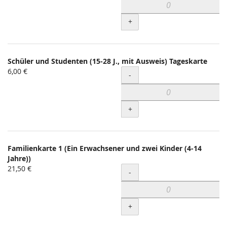
+
Schüler und Studenten (15-28 J., mit Ausweis) Tageskarte
6,00 €
Menge
-
+
Familienkarte 1 (Ein Erwachsener und zwei Kinder (4-14
Jahre))
21,50 €
Menge
-
+