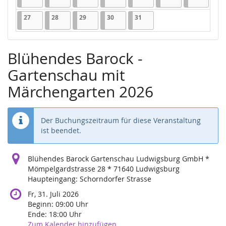
27.07.2026
1 Veranstaltung
28.07.2026
1 Veranstaltung
29.07.2026
1 Veranstaltung
30.07.2026
1 Veranstaltung
31.07.2026
1 Veranstaltung
27
28
29
30
31
Blühendes Barock -
Gartenschau mit
Märchengarten 2026
Der Buchungszeitraum für diese Veranstaltung
ist beendet.
Blühendes Barock Gartenschau Ludwigsburg GmbH *
Mömpelgardstrasse 28 * 71640 Ludwigsburg
Haupteingang: Schorndorfer Strasse
Fr, 31. Juli 2026
Beginn:
09:00
Uhr
Ende:
18:00
Uhr
Zum Kalender hinzufügen