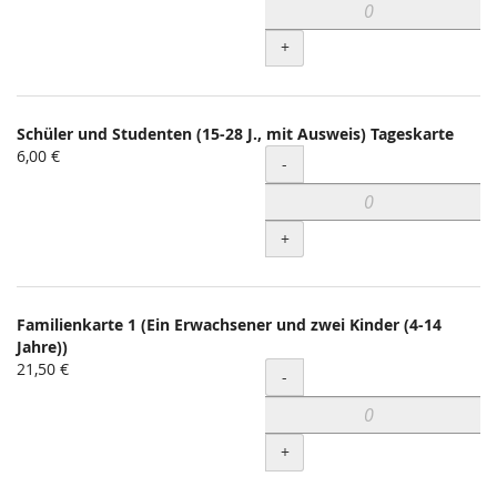
+
Schüler und Studenten (15-28 J., mit Ausweis) Tageskarte
6,00 €
Menge
-
+
Familienkarte 1 (Ein Erwachsener und zwei Kinder (4-14
Jahre))
21,50 €
Menge
-
+