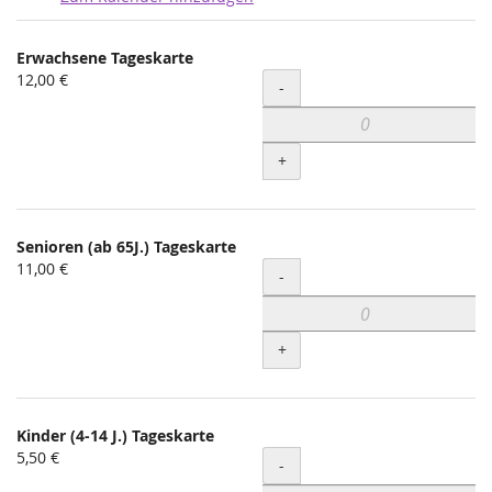
Produkte
Erwachsene Tageskarte
Unkategorisierte
12,00 €
Menge
-
Produkte
+
Senioren (ab 65J.) Tageskarte
11,00 €
Menge
-
+
Kinder (4-14 J.) Tageskarte
5,50 €
Menge
-