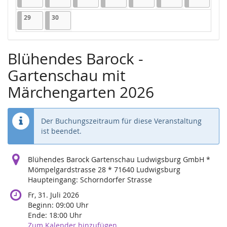
29.06.2026
1 Veranstaltung
30.06.2026
1 Veranstaltung
29
30
Blühendes Barock -
Gartenschau mit
Märchengarten 2026
Der Buchungszeitraum für diese Veranstaltung
ist beendet.
Blühendes Barock Gartenschau Ludwigsburg GmbH *
Mömpelgardstrasse 28 * 71640 Ludwigsburg
Haupteingang: Schorndorfer Strasse
Fr, 31. Juli 2026
Beginn:
09:00
Uhr
Ende:
18:00
Uhr
Zum Kalender hinzufügen