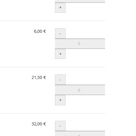
+
6,00 €
Menge
-
+
21,50 €
Menge
-
+
32,00 €
Menge
-