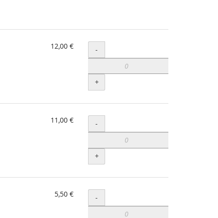
12,00 €
Menge
-
+
11,00 €
Menge
-
+
5,50 €
Menge
-