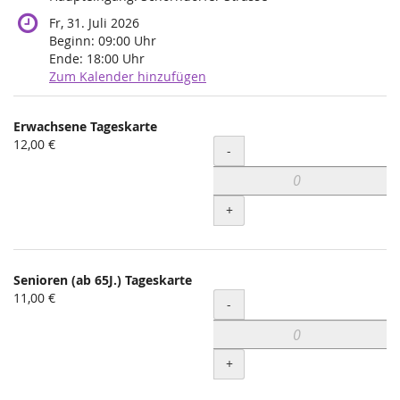
Fr, 31. Juli 2026
Beginn:
09:00
Uhr
Ende:
18:00
Uhr
Zum Kalender hinzufügen
Produkte
Erwachsene Tageskarte
Unkategorisierte
12,00 €
Menge
-
Produkte
+
Senioren (ab 65J.) Tageskarte
11,00 €
Menge
-
+