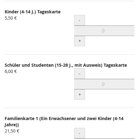
Kinder (4-14 J.) Tageskarte
5,50 €
Menge
-
+
Schüler und Studenten (15-28 J., mit Ausweis) Tageskarte
6,00 €
Menge
-
+
Familienkarte 1 (Ein Erwachsener und zwei Kinder (4-14
Jahre))
21,50 €
Menge
-