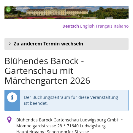
Zum
Haupt-
Inhalt
springen
Deutsch
English
Français
italiano
Zu anderem Termin wechseln
Blühendes Barock -
Gartenschau mit
Märchengarten 2026
Der Buchungszeitraum für diese Veranstaltung
ist beendet.
Blühendes Barock Gartenschau Ludwigsburg GmbH *
Mömpelgardstrasse 28 * 71640 Ludwigsburg
Haupteingang: Schorndorfer Strasse