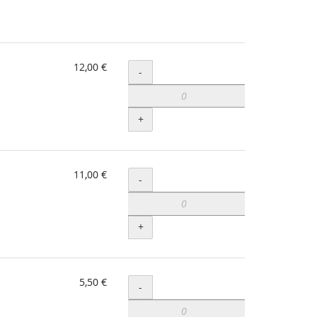
12,00 €
Menge
-
+
11,00 €
Menge
-
+
5,50 €
Menge
-