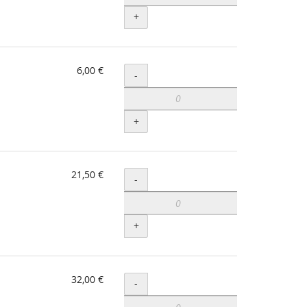
+
6,00 €
Menge
-
+
21,50 €
Menge
-
+
32,00 €
Menge
-