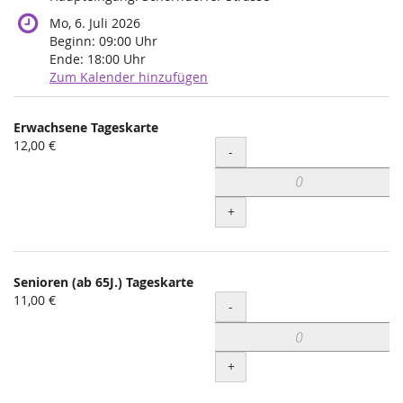
Mo, 6. Juli 2026
Beginn:
09:00
Uhr
Ende:
18:00
Uhr
Zum Kalender hinzufügen
Produkte
Erwachsene Tageskarte
Unkategorisierte
12,00 €
Menge
-
Produkte
+
Senioren (ab 65J.) Tageskarte
11,00 €
Menge
-
+