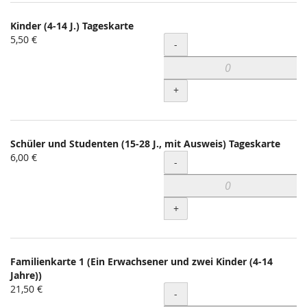
Kinder (4-14 J.) Tageskarte
5,50 €
Menge
-
+
Schüler und Studenten (15-28 J., mit Ausweis) Tageskarte
6,00 €
Menge
-
+
Familienkarte 1 (Ein Erwachsener und zwei Kinder (4-14
Jahre))
21,50 €
Menge
-