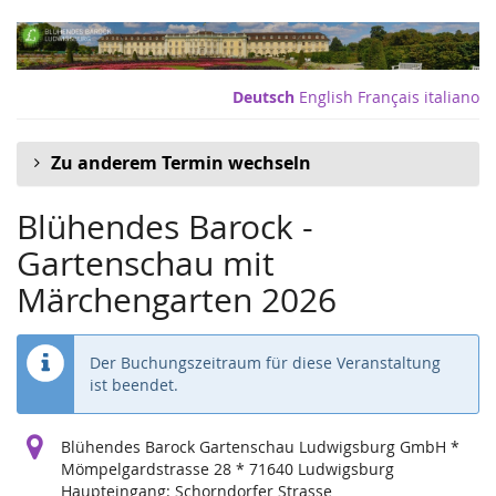
Zum
Haupt-
Inhalt
springen
Deutsch
English
Français
italiano
Zu anderem Termin wechseln
Blühendes Barock -
Gartenschau mit
Märchengarten 2026
Der Buchungszeitraum für diese Veranstaltung
ist beendet.
Blühendes Barock Gartenschau Ludwigsburg GmbH *
Mömpelgardstrasse 28 * 71640 Ludwigsburg
Haupteingang: Schorndorfer Strasse