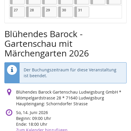
27.07.2026
1 Veranstaltung
28.07.2026
1 Veranstaltung
29.07.2026
1 Veranstaltung
30.07.2026
1 Veranstaltung
31.07.2026
1 Veranstaltung
27
28
29
30
31
Blühendes Barock -
Gartenschau mit
Märchengarten 2026
Der Buchungszeitraum für diese Veranstaltung
ist beendet.
Blühendes Barock Gartenschau Ludwigsburg GmbH *
Mömpelgardstrasse 28 * 71640 Ludwigsburg
Haupteingang: Schorndorfer Strasse
So, 14. Juni 2026
Beginn:
09:00
Uhr
Ende:
18:00
Uhr
Zum Kalender hinzufügen