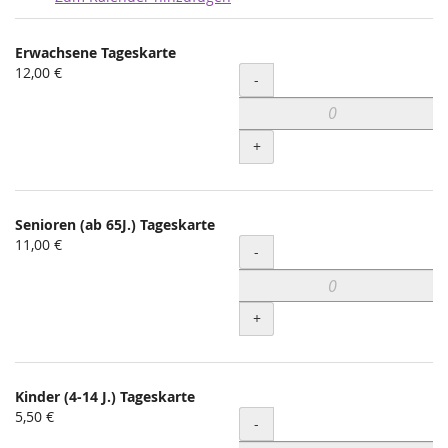
Produkte
Erwachsene Tageskarte
Unkategorisierte
12,00 €
Menge
-
Produkte
+
Senioren (ab 65J.) Tageskarte
11,00 €
Menge
-
+
Kinder (4-14 J.) Tageskarte
5,50 €
Menge
-