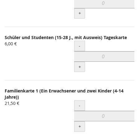
+
Schüler und Studenten (15-28 J., mit Ausweis) Tageskarte
6,00 €
Menge
-
+
Familienkarte 1 (Ein Erwachsener und zwei Kinder (4-14
Jahre))
21,50 €
Menge
-
+