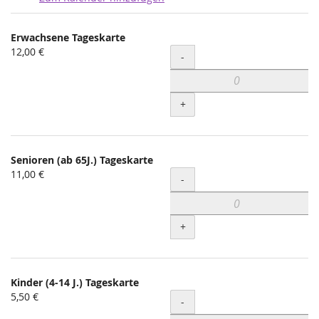
Produkte
Erwachsene Tageskarte
Unkategorisierte
12,00 €
Menge
-
Produkte
+
Senioren (ab 65J.) Tageskarte
11,00 €
Menge
-
+
Kinder (4-14 J.) Tageskarte
5,50 €
Menge
-