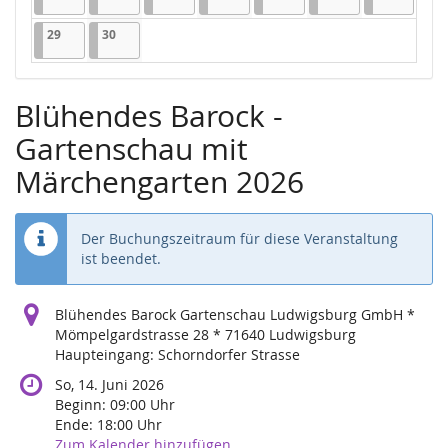
29.06.2026
1 Veranstaltung
30.06.2026
1 Veranstaltung
29
30
Blühendes Barock -
Gartenschau mit
Märchengarten 2026
Der Buchungszeitraum für diese Veranstaltung
ist beendet.
Blühendes Barock Gartenschau Ludwigsburg GmbH *
Mömpelgardstrasse 28 * 71640 Ludwigsburg
Haupteingang: Schorndorfer Strasse
So, 14. Juni 2026
Beginn:
09:00
Uhr
Ende:
18:00
Uhr
Zum Kalender hinzufügen