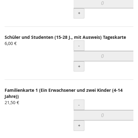
+
Schüler und Studenten (15-28 J., mit Ausweis) Tageskarte
6,00 €
Menge
-
+
Familienkarte 1 (Ein Erwachsener und zwei Kinder (4-14
Jahre))
21,50 €
Menge
-
+