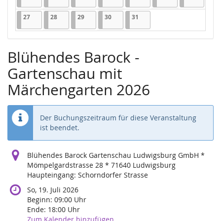
27.07.2026
1 Veranstaltung
28.07.2026
1 Veranstaltung
29.07.2026
1 Veranstaltung
30.07.2026
1 Veranstaltung
31.07.2026
1 Veranstaltung
27
28
29
30
31
Blühendes Barock -
Gartenschau mit
Märchengarten 2026
Der Buchungszeitraum für diese Veranstaltung
ist beendet.
Blühendes Barock Gartenschau Ludwigsburg GmbH *
Mömpelgardstrasse 28 * 71640 Ludwigsburg
Haupteingang: Schorndorfer Strasse
So, 19. Juli 2026
Beginn:
09:00
Uhr
Ende:
18:00
Uhr
Zum Kalender hinzufügen