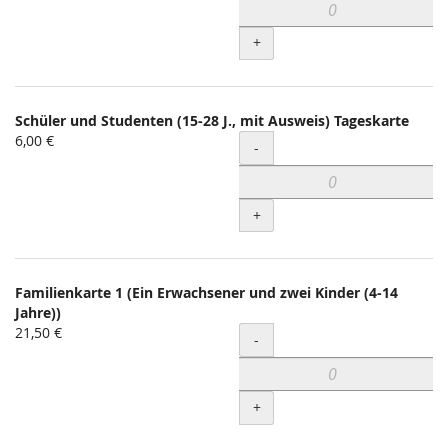
+
Schüler und Studenten (15-28 J., mit Ausweis) Tageskarte
6,00 €
Menge
-
+
Familienkarte 1 (Ein Erwachsener und zwei Kinder (4-14
Jahre))
21,50 €
Menge
-
+