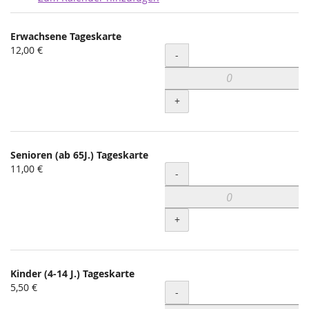
Produkte
Erwachsene Tageskarte
Unkategorisierte
12,00 €
Menge
-
Produkte
+
Senioren (ab 65J.) Tageskarte
11,00 €
Menge
-
+
Kinder (4-14 J.) Tageskarte
5,50 €
Menge
-