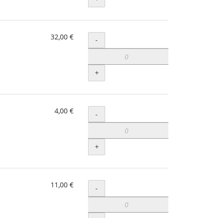
32,00 €
Menge
-
+
4,00 €
Menge
-
+
11,00 €
Menge
-