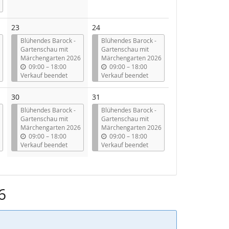
23
24
Blühendes Barock -
Blühendes Barock -
Gartenschau mit
Gartenschau mit
Märchengarten 2026
Märchengarten 2026
b
b
09:00
–
18:00
09:00
–
18:00
i
i
Verkauf beendet
Verkauf beendet
s
s
30
31
Blühendes Barock -
Blühendes Barock -
Gartenschau mit
Gartenschau mit
Märchengarten 2026
Märchengarten 2026
b
b
09:00
–
18:00
09:00
–
18:00
i
i
Verkauf beendet
Verkauf beendet
s
s
6