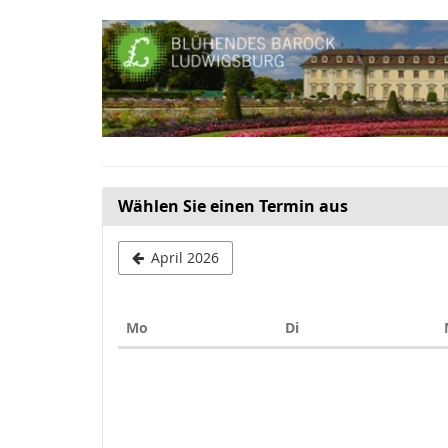
Zum
Haupt-
Inhalt
springen
Wählen Sie einen Termin aus
April 2026
Montag
Dienstag
Mo
Di
Kalender