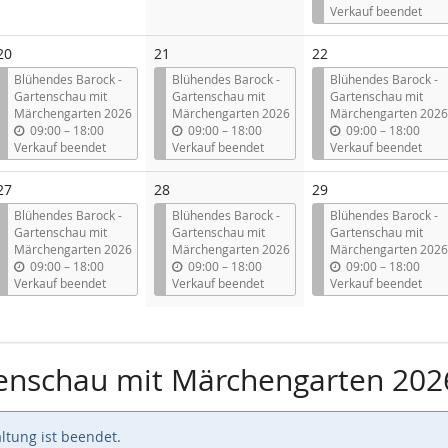
i
Verkauf beendet
s
20
21
22
Blühendes Barock -
Blühendes Barock -
Blühendes Barock -
Gartenschau mit
Gartenschau mit
Gartenschau mit
Märchengarten 2026
Märchengarten 2026
Märchengarten 2026
b
b
b
09:00
–
18:00
09:00
–
18:00
09:00
–
18:00
i
i
i
Verkauf beendet
Verkauf beendet
Verkauf beendet
s
s
s
27
28
29
Blühendes Barock -
Blühendes Barock -
Blühendes Barock -
Gartenschau mit
Gartenschau mit
Gartenschau mit
Märchengarten 2026
Märchengarten 2026
Märchengarten 2026
b
b
b
09:00
–
18:00
09:00
–
18:00
09:00
–
18:00
i
i
i
Verkauf beendet
Verkauf beendet
Verkauf beendet
s
s
s
tenschau mit Märchengarten 202
ltung ist beendet.