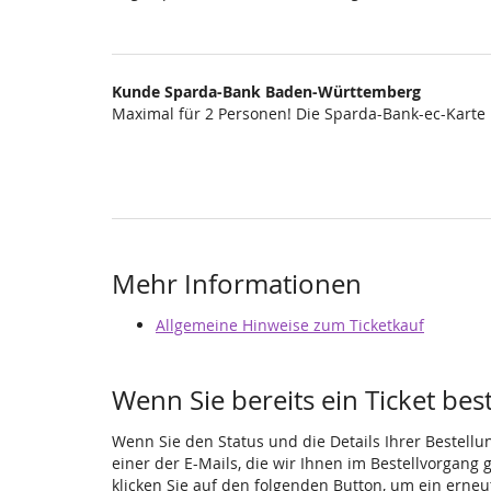
Kunde Sparda-Bank Baden-Württemberg
Maximal für 2 Personen! Die Sparda-Bank-ec-Karte i
Mehr Informationen
Allgemeine Hinweise zum Ticketkauf
Wenn Sie bereits ein Ticket bes
Wenn Sie den Status und die Details Ihrer Bestellu
einer der E-Mails, die wir Ihnen im Bestellvorgang
klicken Sie auf den folgenden Button, um ein erne