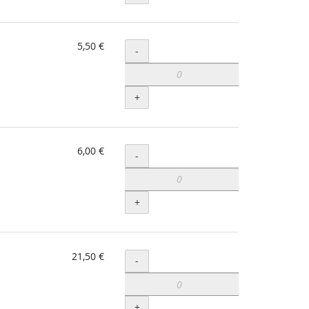
5,50 €
Menge
-
+
6,00 €
Menge
-
+
21,50 €
Menge
-
+