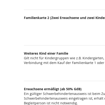
Familienkarte 2 (Zwei Erwachsene und zwei Kinder
Weiteres Kind einer Familie
Gilt nicht für Kindergruppen wie z.B. Kindergärten
Verbindung mit dem Kauf der Familienkarte 1 oder
Erwachsene ermäßigt (ab 50% GdB)
Ein gültiger Schwerbehindertenausweis ist beim Zut
Schwerbehindertenausweis eingetragen ist, erhält di
Begleitperson ist nicht notwendig.