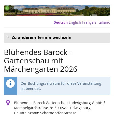
Zum
Haupt-
Inhalt
springen
Deutsch
English
Français
italiano
Zu anderem Termin wechseln
Blühendes Barock -
Gartenschau mit
Märchengarten 2026
Der Buchungszeitraum für diese Veranstaltung
ist beendet.
Blühendes Barock Gartenschau Ludwigsburg GmbH *
Mömpelgardstrasse 28 * 71640 Ludwigsburg
Haupteingang: Schorndorfer Strasse