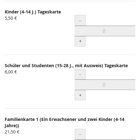
Kinder (4-14 J.) Tageskarte
5,50 €
Menge
-
+
Schüler und Studenten (15-28 J., mit Ausweis) Tageskarte
6,00 €
Menge
-
+
Familienkarte 1 (Ein Erwachsener und zwei Kinder (4-14
Jahre))
21,50 €
Menge
-