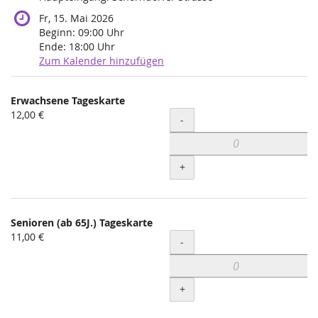
Fr, 15. Mai 2026
Beginn:
09:00
Uhr
Ende:
18:00
Uhr
Zum Kalender hinzufügen
Produkte
Erwachsene Tageskarte
Unkategorisierte
12,00 €
Menge
-
Produkte
+
Senioren (ab 65J.) Tageskarte
11,00 €
Menge
-
+