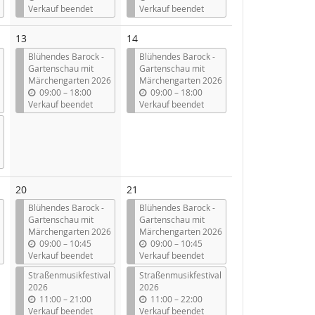
i
i
Verkauf beendet
Verkauf beendet
s
s
13
14
Blühendes Barock -
Blühendes Barock -
Gartenschau mit
Gartenschau mit
Märchengarten 2026
Märchengarten 2026
b
b
09:00
–
18:00
09:00
–
18:00
i
i
Verkauf beendet
Verkauf beendet
s
s
20
21
Blühendes Barock -
Blühendes Barock -
Gartenschau mit
Gartenschau mit
Märchengarten 2026
Märchengarten 2026
b
b
09:00
–
10:45
09:00
–
10:45
i
i
Verkauf beendet
Verkauf beendet
s
s
Straßenmusikfestival
Straßenmusikfestival
2026
2026
b
b
11:00
–
21:00
11:00
–
22:00
i
i
Verkauf beendet
Verkauf beendet