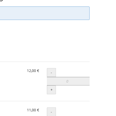
12,00 €
Menge
-
+
11,00 €
Menge
-