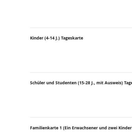
Kinder (4-14 J.) Tageskarte
Schüler und Studenten (15-28 J., mit Ausweis) Tag
Familienkarte 1 (Ein Erwachsener und zwei Kinder 