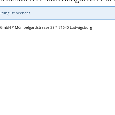
ltung ist beendet.
 GmbH * Mömpelgardstrasse 28 * 71640 Ludwigsburg