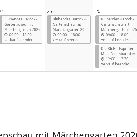
24
25
26
Blühendes Barock -
Blühendes Barock -
Blühendes Barock -
Gartenschau mit
Gartenschau mit
Gartenschau mit
Märchengarten 2026
Märchengarten 2026
Märchengarten 2026
b
b
b
09:00
–
18:00
09:00
–
18:00
09:00
–
18:00
i
i
i
Verkauf beendet
Verkauf beendet
Verkauf beendet
s
s
s
Die BlüBa-Experten -
Mein Rosenparadies
b
12:00
–
13:30
i
Verkauf beendet
s
tenschau mit Märchengarten 202