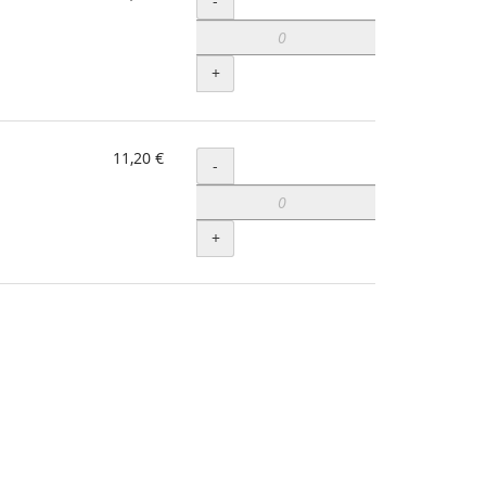
-
+
11,20 €
Menge
-
+