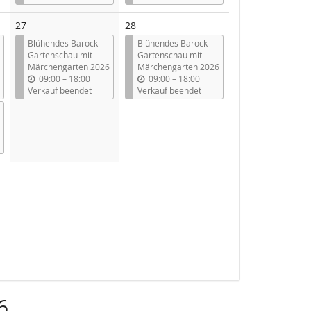
s
s
27
28
Blühendes Barock -
Blühendes Barock -
Gartenschau mit
Gartenschau mit
Märchengarten 2026
Märchengarten 2026
b
b
09:00
–
18:00
09:00
–
18:00
i
i
Verkauf beendet
Verkauf beendet
s
s
6