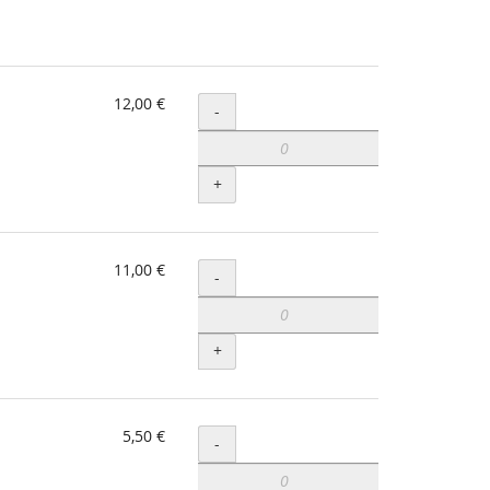
12,00 €
Menge
-
+
11,00 €
Menge
-
+
5,50 €
Menge
-