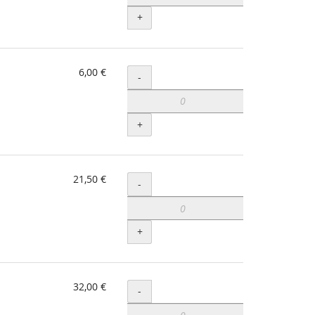
+
6,00 €
Menge
-
+
21,50 €
Menge
-
+
32,00 €
Menge
-