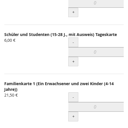
+
Schüler und Studenten (15-28 J., mit Ausweis) Tageskarte
6,00 €
Menge
-
+
Familienkarte 1 (Ein Erwachsener und zwei Kinder (4-14
Jahre))
21,50 €
Menge
-
+