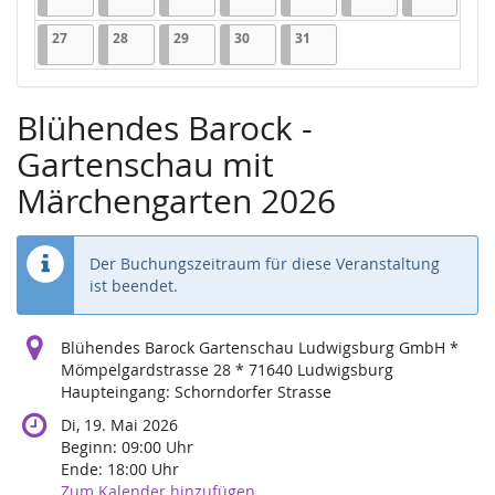
27.07.2026
1 Veranstaltung
28.07.2026
1 Veranstaltung
29.07.2026
1 Veranstaltung
30.07.2026
1 Veranstaltung
31.07.2026
1 Veranstaltung
27
28
29
30
31
Blühendes Barock -
Gartenschau mit
Märchengarten 2026
Der Buchungszeitraum für diese Veranstaltung
ist beendet.
Blühendes Barock Gartenschau Ludwigsburg GmbH *
Mömpelgardstrasse 28 * 71640 Ludwigsburg
Haupteingang: Schorndorfer Strasse
Di, 19. Mai 2026
Beginn:
09:00
Uhr
Ende:
18:00
Uhr
Zum Kalender hinzufügen