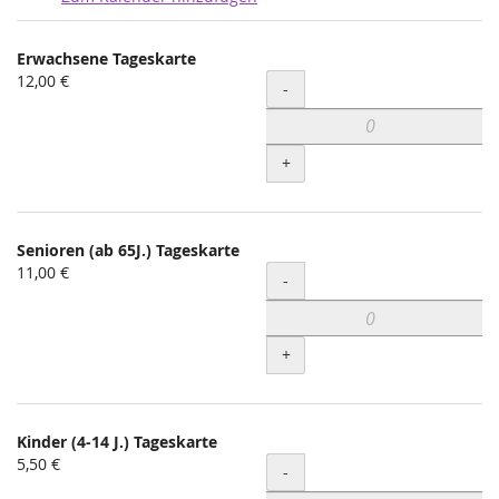
Produkte
Erwachsene Tageskarte
Unkategorisierte
12,00 €
Menge
-
Produkte
+
Senioren (ab 65J.) Tageskarte
11,00 €
Menge
-
+
Kinder (4-14 J.) Tageskarte
5,50 €
Menge
-