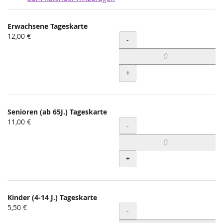
Produkte
Erwachsene Tageskarte
Unkategorisierte
12,00 €
Menge
-
Produkte
+
Senioren (ab 65J.) Tageskarte
11,00 €
Menge
-
+
Kinder (4-14 J.) Tageskarte
5,50 €
Menge
-