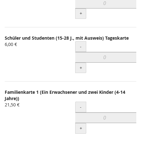
+
Schüler und Studenten (15-28 J., mit Ausweis) Tageskarte
6,00 €
Menge
-
+
Familienkarte 1 (Ein Erwachsener und zwei Kinder (4-14
Jahre))
21,50 €
Menge
-
+