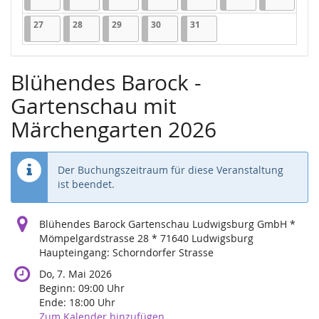
27.07.2026
1 Veranstaltung
28.07.2026
1 Veranstaltung
29.07.2026
1 Veranstaltung
30.07.2026
1 Veranstaltung
31.07.2026
1 Veranstaltung
27
28
29
30
31
Blühendes Barock -
Gartenschau mit
Märchengarten 2026
Der Buchungszeitraum für diese Veranstaltung
ist beendet.
Blühendes Barock Gartenschau Ludwigsburg GmbH *
Mömpelgardstrasse 28 * 71640 Ludwigsburg
Haupteingang: Schorndorfer Strasse
Do, 7. Mai 2026
Beginn:
09:00
Uhr
Ende:
18:00
Uhr
Zum Kalender hinzufügen