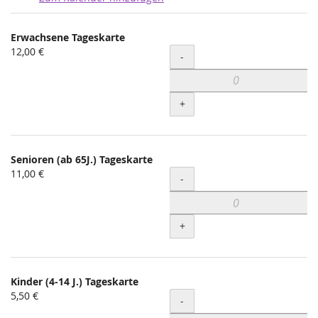
Produkte
Erwachsene Tageskarte
Unkategorisierte
12,00 €
Menge
-
Produkte
+
Senioren (ab 65J.) Tageskarte
11,00 €
Menge
-
+
Kinder (4-14 J.) Tageskarte
5,50 €
Menge
-