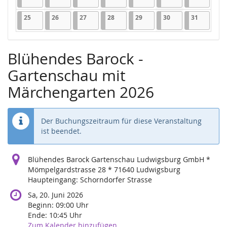
25.05.2026
1 Veranstaltung
26.05.2026
1 Veranstaltung
27.05.2026
1 Veranstaltung
28.05.2026
1 Veranstaltung
29.05.2026
1 Veranstaltung
30.05.2026
1 Veranstaltung
31.05.202
1 Veranst
25
26
27
28
29
30
31
Blühendes Barock -
Gartenschau mit
Märchengarten 2026
Der Buchungszeitraum für diese Veranstaltung
ist beendet.
Blühendes Barock Gartenschau Ludwigsburg GmbH *
Mömpelgardstrasse 28 * 71640 Ludwigsburg
Haupteingang: Schorndorfer Strasse
Sa, 20. Juni 2026
Beginn:
09:00
Uhr
Ende:
10:45
Uhr
Zum Kalender hinzufügen