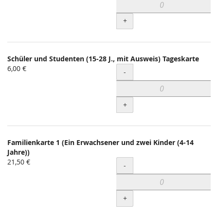
+
Schüler und Studenten (15-28 J., mit Ausweis) Tageskarte
6,00 €
Menge
-
+
Familienkarte 1 (Ein Erwachsener und zwei Kinder (4-14
Jahre))
21,50 €
Menge
-
+