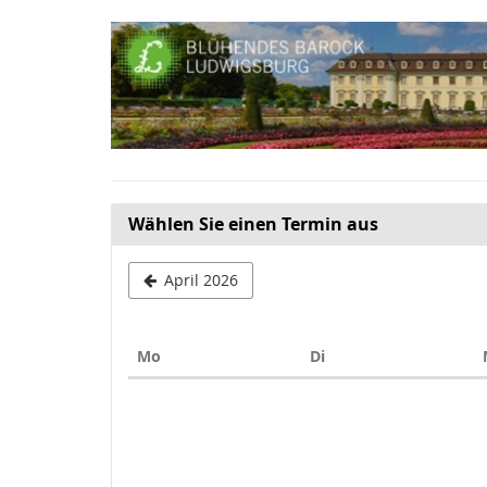
Zum
Haupt-
Inhalt
springen
Wählen Sie einen Termin aus
April 2026
Montag
Dienstag
Mo
Di
Kalender