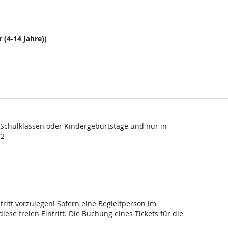
 (4-14 Jahre))
, Schulklassen oder Kindergeburtstage und nur in
 2
ritt vorzulegen! Sofern eine Begleitperson im
ese freien Eintritt. Die Buchung eines Tickets für die