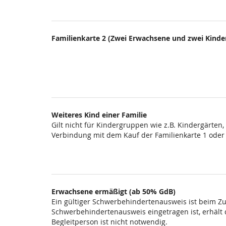
Familienkarte 2 (Zwei Erwachsene und zwei Kinder
Weiteres Kind einer Familie
Gilt nicht für Kindergruppen wie z.B. Kindergärten
Verbindung mit dem Kauf der Familienkarte 1 oder
Erwachsene ermäßigt (ab 50% GdB)
Ein gültiger Schwerbehindertenausweis ist beim Zut
Schwerbehindertenausweis eingetragen ist, erhält di
Begleitperson ist nicht notwendig.