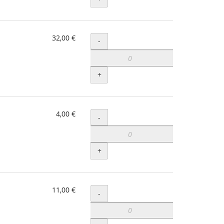
32,00 €
Menge
-
+
4,00 €
Menge
-
+
11,00 €
Menge
-