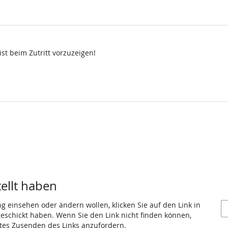
st beim Zutritt vorzuzeigen!
tellt haben
ng einsehen oder ändern wollen, klicken Sie auf den Link in
 geschickt haben. Wenn Sie den Link nicht finden können,
utes Zusenden des Links anzufordern.