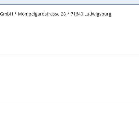
 GmbH * Mömpelgardstrasse 28 * 71640 Ludwigsburg