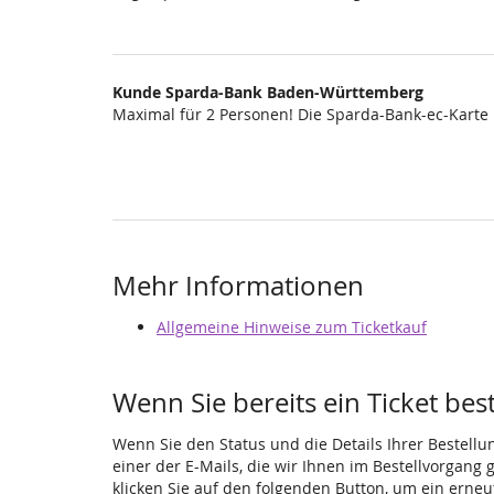
Kunde Sparda-Bank Baden-Württemberg
Maximal für 2 Personen! Die Sparda-Bank-ec-Karte i
Mehr Informationen
Allgemeine Hinweise zum Ticketkauf
Wenn Sie bereits ein Ticket bes
Wenn Sie den Status und die Details Ihrer Bestellu
einer der E-Mails, die wir Ihnen im Bestellvorgang
klicken Sie auf den folgenden Button, um ein erne