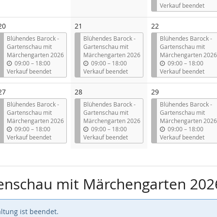
i
Verkauf beendet
s
20
21
22
Blühendes Barock -
Blühendes Barock -
Blühendes Barock -
Gartenschau mit
Gartenschau mit
Gartenschau mit
Märchengarten 2026
Märchengarten 2026
Märchengarten 2026
b
b
b
09:00
–
18:00
09:00
–
18:00
09:00
–
18:00
i
i
i
Verkauf beendet
Verkauf beendet
Verkauf beendet
s
s
s
27
28
29
Blühendes Barock -
Blühendes Barock -
Blühendes Barock -
Gartenschau mit
Gartenschau mit
Gartenschau mit
Märchengarten 2026
Märchengarten 2026
Märchengarten 2026
b
b
b
09:00
–
18:00
09:00
–
18:00
09:00
–
18:00
i
i
i
Verkauf beendet
Verkauf beendet
Verkauf beendet
s
s
s
tenschau mit Märchengarten 202
ltung ist beendet.