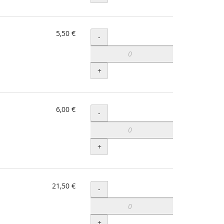
5,50 €
Menge
-
+
6,00 €
Menge
-
+
21,50 €
Menge
-
+