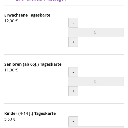
Produkte
Erwachsene Tageskarte
Unkategorisierte
12,00 €
Menge
-
Produkte
+
Senioren (ab 65J.) Tageskarte
11,00 €
Menge
-
+
Kinder (4-14 J.) Tageskarte
5,50 €
Menge
-