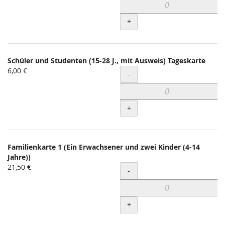
+
Schüler und Studenten (15-28 J., mit Ausweis) Tageskarte
6,00 €
Menge
-
+
Familienkarte 1 (Ein Erwachsener und zwei Kinder (4-14
Jahre))
21,50 €
Menge
-
+