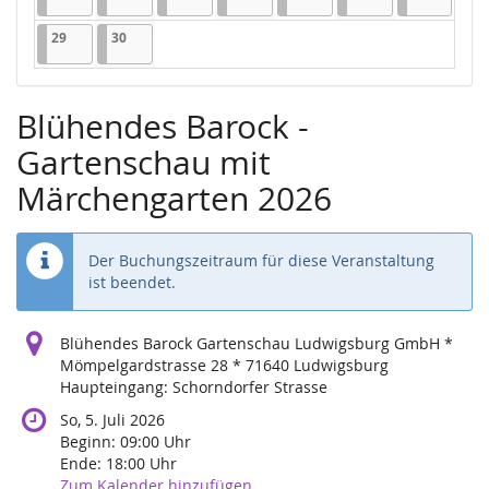
29.06.2026
1 Veranstaltung
30.06.2026
1 Veranstaltung
29
30
Blühendes Barock -
Gartenschau mit
Märchengarten 2026
Der Buchungszeitraum für diese Veranstaltung
ist beendet.
Blühendes Barock Gartenschau Ludwigsburg GmbH *
Mömpelgardstrasse 28 * 71640 Ludwigsburg
Haupteingang: Schorndorfer Strasse
So, 5. Juli 2026
Beginn:
09:00
Uhr
Ende:
18:00
Uhr
Zum Kalender hinzufügen