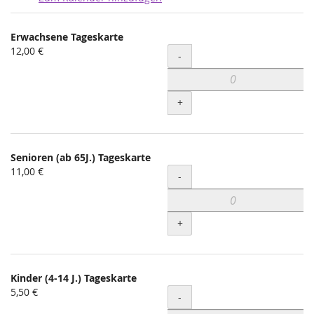
Produkte
Erwachsene Tageskarte
Unkategorisierte
12,00 €
Menge
-
Produkte
+
Senioren (ab 65J.) Tageskarte
11,00 €
Menge
-
+
Kinder (4-14 J.) Tageskarte
5,50 €
Menge
-