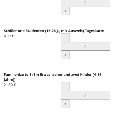
+
Schüler und Studenten (15-28 J., mit Ausweis) Tageskarte
6,00 €
Menge
-
+
Familienkarte 1 (Ein Erwachsener und zwei Kinder (4-14
Jahre))
21,50 €
Menge
-
+