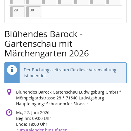
29.06.2026
1 Veranstaltung
30.06.2026
1 Veranstaltung
29
30
Blühendes Barock -
Gartenschau mit
Märchengarten 2026
Der Buchungszeitraum für diese Veranstaltung
ist beendet.
Blühendes Barock Gartenschau Ludwigsburg GmbH *
Mömpelgardstrasse 28 * 71640 Ludwigsburg
Haupteingang: Schorndorfer Strasse
Mo, 22. Juni 2026
Beginn:
09:00
Uhr
Ende:
18:00
Uhr
Zum Kalender hinzufügen