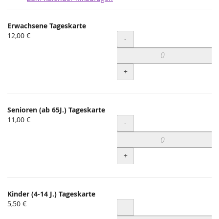
Produkte
Erwachsene Tageskarte
Unkategorisierte
12,00 €
Menge
-
Produkte
+
Senioren (ab 65J.) Tageskarte
11,00 €
Menge
-
+
Kinder (4-14 J.) Tageskarte
5,50 €
Menge
-