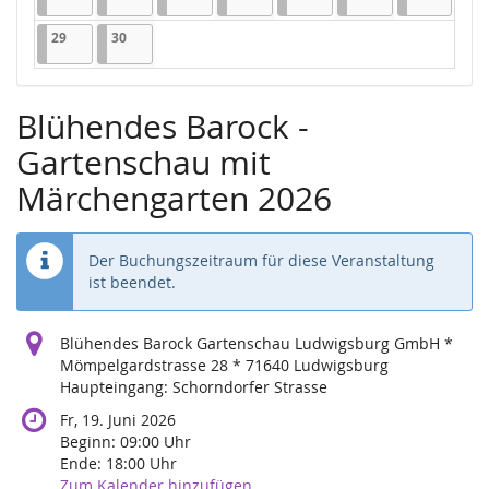
29.06.2026
1 Veranstaltung
30.06.2026
1 Veranstaltung
29
30
Blühendes Barock -
Gartenschau mit
Märchengarten 2026
Der Buchungszeitraum für diese Veranstaltung
ist beendet.
Blühendes Barock Gartenschau Ludwigsburg GmbH *
Mömpelgardstrasse 28 * 71640 Ludwigsburg
Haupteingang: Schorndorfer Strasse
Fr, 19. Juni 2026
Beginn:
09:00
Uhr
Ende:
18:00
Uhr
Zum Kalender hinzufügen