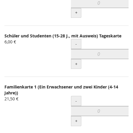
+
Schüler und Studenten (15-28 J., mit Ausweis) Tageskarte
6,00 €
Menge
-
+
Familienkarte 1 (Ein Erwachsener und zwei Kinder (4-14
Jahre))
21,50 €
Menge
-
+