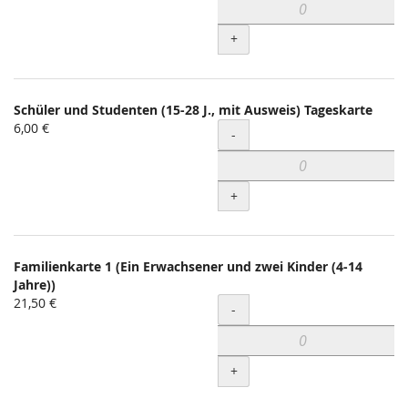
+
Schüler und Studenten (15-28 J., mit Ausweis) Tageskarte
6,00 €
Menge
-
+
Familienkarte 1 (Ein Erwachsener und zwei Kinder (4-14
Jahre))
21,50 €
Menge
-
+