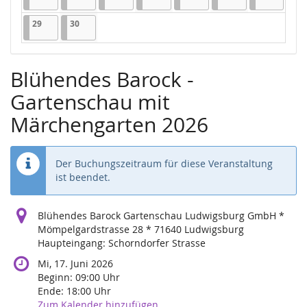
29.06.2026
1 Veranstaltung
30.06.2026
1 Veranstaltung
29
30
Blühendes Barock -
Gartenschau mit
Märchengarten 2026
Der Buchungszeitraum für diese Veranstaltung
ist beendet.
Blühendes Barock Gartenschau Ludwigsburg GmbH *
Mömpelgardstrasse 28 * 71640 Ludwigsburg
Haupteingang: Schorndorfer Strasse
Mi, 17. Juni 2026
Beginn:
09:00
Uhr
Ende:
18:00
Uhr
Zum Kalender hinzufügen