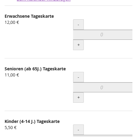
Produkte
Erwachsene Tageskarte
Unkategorisierte
12,00 €
Menge
-
Produkte
+
Senioren (ab 65J.) Tageskarte
11,00 €
Menge
-
+
Kinder (4-14 J.) Tageskarte
5,50 €
Menge
-