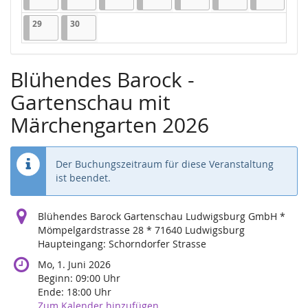
29.06.2026
1 Veranstaltung
30.06.2026
1 Veranstaltung
29
30
Blühendes Barock -
Gartenschau mit
Märchengarten 2026
Der Buchungszeitraum für diese Veranstaltung
ist beendet.
Blühendes Barock Gartenschau Ludwigsburg GmbH *
Mömpelgardstrasse 28 * 71640 Ludwigsburg
Haupteingang: Schorndorfer Strasse
Mo, 1. Juni 2026
Beginn:
09:00
Uhr
Ende:
18:00
Uhr
Zum Kalender hinzufügen