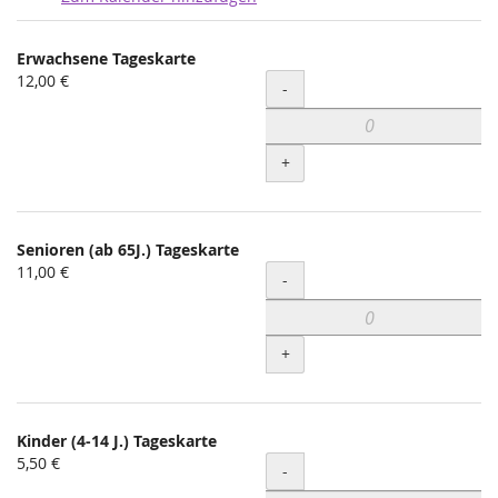
Produkte
Erwachsene Tageskarte
Unkategorisierte
12,00 €
Menge
-
Produkte
+
Senioren (ab 65J.) Tageskarte
11,00 €
Menge
-
+
Kinder (4-14 J.) Tageskarte
5,50 €
Menge
-