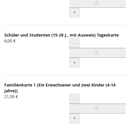
+
Schüler und Studenten (15-28 J., mit Ausweis) Tageskarte
6,00 €
Menge
-
+
Familienkarte 1 (Ein Erwachsener und zwei Kinder (4-14
Jahre))
21,50 €
Menge
-
+