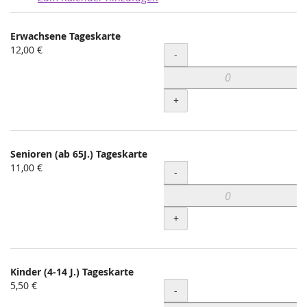
Produkte
Erwachsene Tageskarte
Unkategorisierte
12,00 €
Menge
-
Produkte
+
Senioren (ab 65J.) Tageskarte
11,00 €
Menge
-
+
Kinder (4-14 J.) Tageskarte
5,50 €
Menge
-