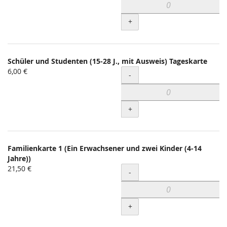
+
Schüler und Studenten (15-28 J., mit Ausweis) Tageskarte
6,00 €
Menge
-
+
Familienkarte 1 (Ein Erwachsener und zwei Kinder (4-14
Jahre))
21,50 €
Menge
-
+