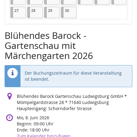
27.04.2026
1 Veranstaltung
28.04.2026
1 Veranstaltung
29.04.2026
1 Veranstaltung
30.04.2026
1 Veranstaltung
27
28
29
30
Blühendes Barock -
Gartenschau mit
Märchengarten 2026
Der Buchungszeitraum für diese Veranstaltung
ist beendet.
Blühendes Barock Gartenschau Ludwigsburg GmbH *
Mömpelgardstrasse 28 * 71640 Ludwigsburg
Haupteingang: Schorndorfer Strasse
Mo, 8. Juni 2026
Beginn:
09:00
Uhr
Ende:
18:00
Uhr
Zum Kalender hinzufügen