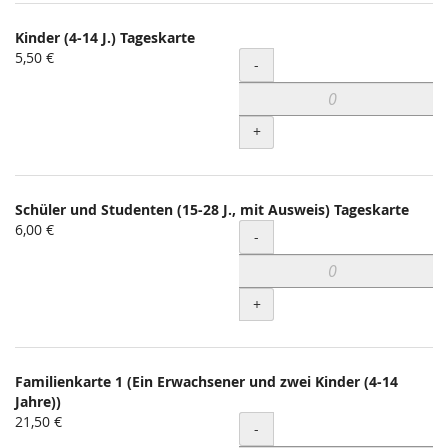
Kinder (4-14 J.) Tageskarte
5,50 €
Menge
-
+
Schüler und Studenten (15-28 J., mit Ausweis) Tageskarte
6,00 €
Menge
-
+
Familienkarte 1 (Ein Erwachsener und zwei Kinder (4-14
Jahre))
21,50 €
Menge
-