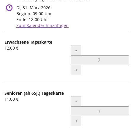
Di, 31. März 2026
Beginn:
09:00
Uhr
Ende:
18:00
Uhr
Zum Kalender hinzufügen
Produkte
Erwachsene Tageskarte
Unkategorisierte
12,00 €
Menge
-
Produkte
+
Senioren (ab 65J.) Tageskarte
11,00 €
Menge
-
+