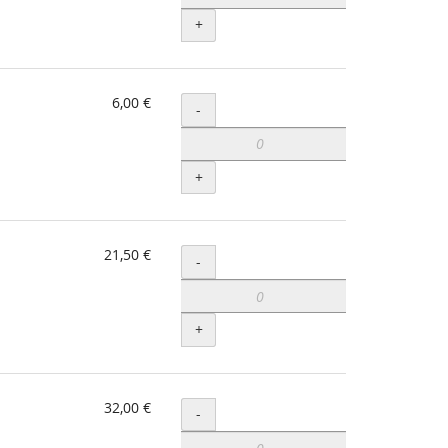
+
6,00 €
Menge
-
+
21,50 €
Menge
-
+
32,00 €
Menge
-