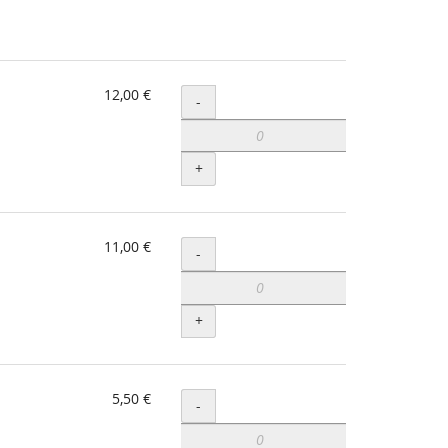
12,00 €
Menge
-
+
11,00 €
Menge
-
+
5,50 €
Menge
-